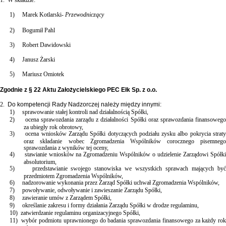
1)
Marek Kotlarski-
Przewodniczący
2)
Bogumił Pahl
3)
Robert Dawidowski
4)
Janusz Żarski
5)
Mariusz Omiotek
Zgodnie z § 22 Aktu Założycielskiego PEC Ełk Sp. z o.o.
2.
Do kompetencji Rady Nadzorczej należy między innymi:
1)
sprawowanie stałej kontroli nad działalnością Spółki,
2)
ocena sprawozdania zarządu z działalności Spółki oraz sprawozdania finansoweg
za ubiegły rok obrotowy,
3)
ocena wniosków Zarządu Spółki dotyczących podziału zysku albo pokrycia strat
oraz składanie wobec Zgromadzenia Wspólników corocznego pisemnego
sprawozdania z wyników tej oceny,
4)
stawianie wniosków na Zgromadzeniu Wspólników o udzielenie Zarządowi Spółk
absolutorium,
5)
przedstawianie swojego stanowiska we wszystkich sprawach mających być
przedmiotem Zgromadzenia Wspólników,
6)
nadzorowanie wykonania przez Zarząd Spółki uchwał Zgromadzenia Wspólników,
7)
powoływanie, odwoływanie i zawieszanie Zarządu Spółki,
8)
zawieranie umów z Zarządem Spółki,
9)
określanie zakresu i formy działania Zarządu Spółki w drodze regulaminu,
10)
zatwierdzanie regulaminu organizacyjnego Spółki,
11)
wybór podmiotu uprawnionego do badania sprawozdania finansowego za każdy ro