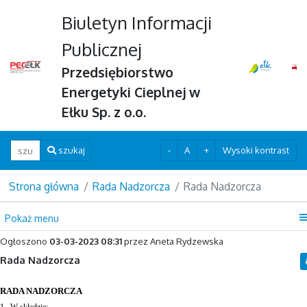
Biuletyn Informacji
Publicznej
Przedsiębiorstwo
Energetyki Cieplnej w
Ełku Sp. z o.o.
Wpisz szukaną frazę
-
A
+
Wysoki kontrast
szukaj
Strona główna
Rada Nadzorcza
Rada Nadzorcza
Pokaż menu
Ogłoszono
03-03-2023 08:31
przez Aneta Rydzewska
Rada Nadzorcza
RADA NADZORCZA
1.
W składzie: