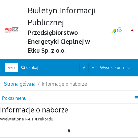
Biuletyn Informacji
Publicznej
Przedsiębiorstwo
Energetyki Cieplnej w
Ełku Sp. z o.o.
Wpisz szukaną frazę
-
A
+
Wysoki kontrast
szukaj
Strona główna
Informacje o naborze
Pokaż menu
Informacje o naborze
Wyświetlone
1-4
z
4
rekordu.
#