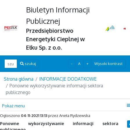
Biuletyn Informacji
Publicznej
Przedsiębiorstwo
Energetyki Cieplnej w
Ełku Sp. z o.o.
Wpisz szukaną frazę
-
A
+
Wysoki kontrast
szukaj
Strona główna
INFORMACJE DODATKOWE
Ponowne wykorzystywanie informacji sektora
publicznego
Pokaż menu
Ogłoszono
04-11-2021 13:13
przez Aneta Rydzewska
Ponowne wykorzystywanie informacji sektora
publicznego