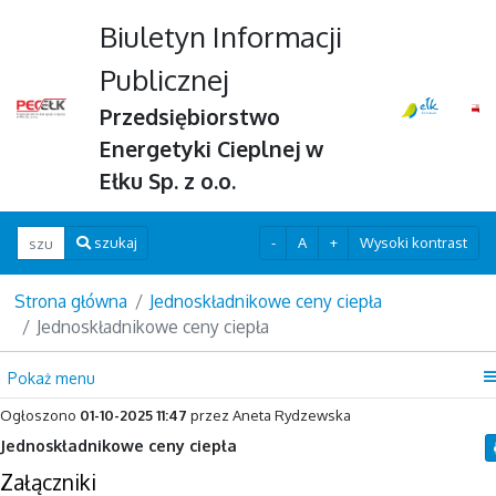
Biuletyn Informacji
Publicznej
Przedsiębiorstwo
Energetyki Cieplnej w
Ełku Sp. z o.o.
Wpisz szukaną frazę
-
A
+
Wysoki kontrast
szukaj
Strona główna
Jednoskładnikowe ceny ciepła
Jednoskładnikowe ceny ciepła
Pokaż menu
Ogłoszono
01-10-2025 11:47
przez Aneta Rydzewska
Jednoskładnikowe ceny ciepła
Załączniki