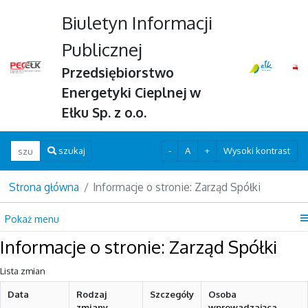
Biuletyn Informacji
Publicznej
Przedsiębiorstwo
Energetyki Cieplnej w
Ełku Sp. z o.o.
Wpisz szukaną frazę
-
A
+
Wysoki kontrast
szukaj
Strona główna
Informacje o stronie: Zarząd Spółki
Pokaż menu
Informacje o stronie: Zarząd Spółki
Lista zmian
Data
Rodzaj
Szczegóły
Osoba
zmiany
wprowadzająca